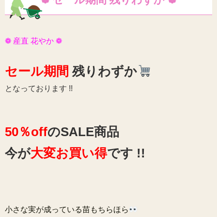
❁ 産直 花やか ❁
セール期間
残りわずか
となっております !!
50％off
のSALE商品
今が
大変お買い得
です !!
小さな実が成っている苗もちらほら