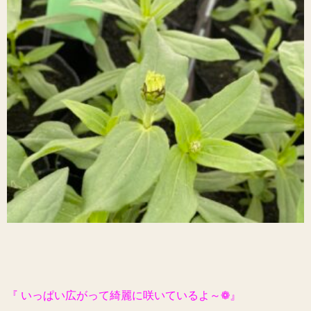
『 いっぱい広がって綺麗に咲いているよ～❁』