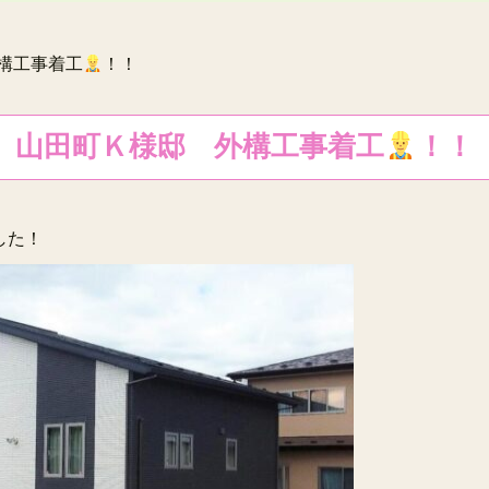
外構工事着工
！！
山田町Ｋ様邸 外構工事着工
！！
した！